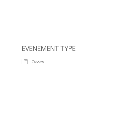
EVENEMENT TYPE
Tossen
ndar
iCalendar
Offic