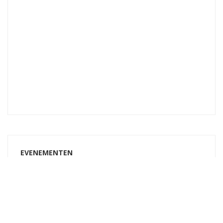
EVENEMENTEN
Tossen op donderdagmorgen (padelinstuif)
3 september 2026
Tossen op donderdagmorgen (padelinstuif)