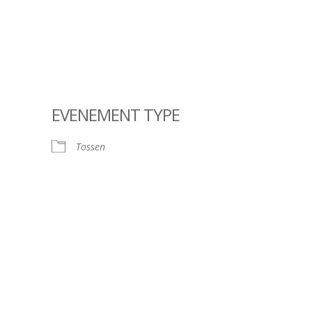
EVENEMENT TYPE
Tossen
ndar
iCalendar
Offic