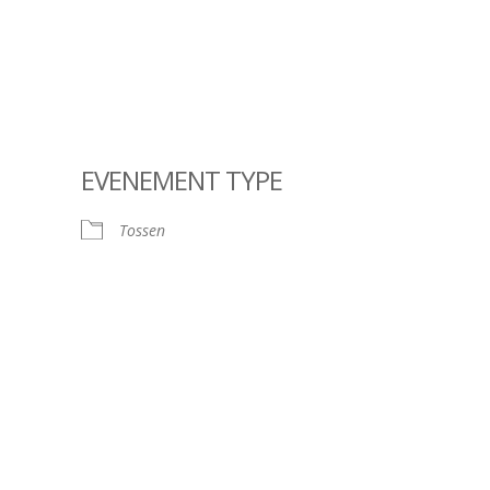
EVENEMENT TYPE
Tossen
ndar
iCalendar
Offic