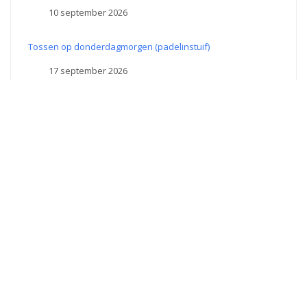
10 september 2026
Tossen op donderdagmorgen (padelinstuif)
17 september 2026
Tossen op donderdagmorgen (padelinstuif)
24 september 2026
King of the Court
25 september 2026
Theme by Themez WP